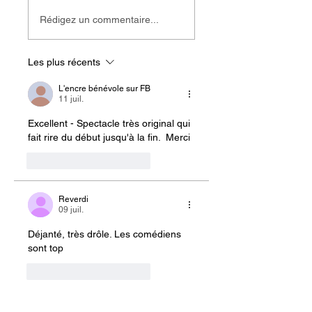
Rédigez un commentaire...
Les plus récents
L'encre bénévole sur FB
11 juil.
Excellent - Spectacle très original qui 
fait rire du début jusqu'à la fin.  Merci 
J'aime
Répondre
Reverdi
09 juil.
Déjanté, très drôle. Les comédiens 
sont top
J'aime
Répondre